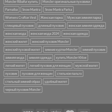
Moncler Ribafur купить
Moncler оригинальные пуховики
Parnaiba
Snow Mantra
Snow Mantra Parka
Womens Crofton Vest
Женская парка
Мужская зимняя парка
глянцевый пуховик
длинный пуховик
женская зимняя одежда
женская мода
женская мода 2024
женская одежда
женский жилет
женский пуховик Moncler
женский пуховой жилет
зимние куртки Moncler
зимний пуховик
зимняя мода
зимняя одежда
купить Moncler Khloe
легкий жилет
легкий пуховик для женщин
мужской жилет
пуховик
пуховик для женщин
стильное пальто
стильный зимний образ
удобный жилет
черный пуховик Moncler