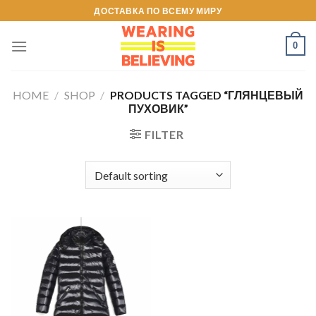
Skip
ДОСТАВКА ПО ВСЕМУ МИРУ
to
content
0
HOME
/
SHOP
/
PRODUCTS TAGGED “ГЛЯНЦЕВЫЙ
ПУХОВИК”
FILTER