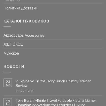
Политика Доставки
КАТАЛОГ ПУХОВИКОВ
АксессуарыAccessories
ЖЕНСКОЕ
Мужское
НОВОСТИ
7 Explosive Truths: Tory Burch Destiny Trainer
23
Jun
Review
on
Comments Off
7
Explosive
Tory Burch Minnie Travel Foldable Flats: 5 Game-
19
Truths:
Jun
Changing Innovations for Effortless Luxury