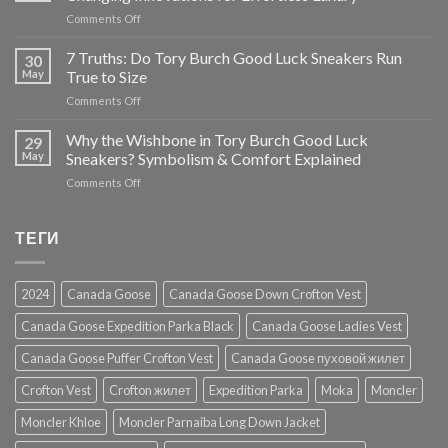
Tory
on
Comments Off
Burch
Tory
Destiny
Burch
7 Truths: Do Tory Burch Good Luck Sneakers Run
Trainer
30
Minnie
Review
May
True to Size
Travel
on
Comments Off
Foldable
7
Flats:
Truths:
Why the Wishbone in Tory Burch Good Luck
5
29
Do
Game-
May
Sneakers? Symbolism & Comfort Explained
Tory
Changing
on
Comments Off
Burch
Innovations
Why
Good
for
the
Luck
Effortless
Wishbone
ТЕГИ
Sneakers
Luxury
in
Run
Tory
True
Burch
to
2024
Canada Goose
Canada Goose Down Crofton Vest
Good
Size
Luck
Canada Goose Expedition Parka Black
Canada Goose Ladies Vest
Sneakers?
Symbolism
Canada Goose Puffer Crofton Vest
Canada Goose пуховой жилет
&
Comfort
Crofton Vest
Crofton жилет
Expedition Parka
Moka
Moncler
Explained
Moncler Khloe
Moncler Parnaiba Long Down Jacket