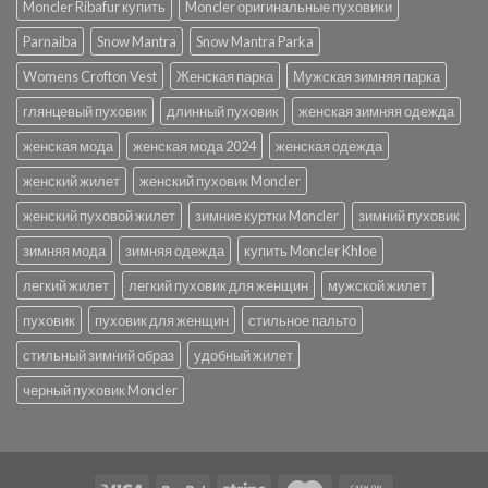
Moncler Ribafur купить
Moncler оригинальные пуховики
Parnaiba
Snow Mantra
Snow Mantra Parka
Womens Crofton Vest
Женская парка
Мужская зимняя парка
глянцевый пуховик
длинный пуховик
женская зимняя одежда
женская мода
женская мода 2024
женская одежда
женский жилет
женский пуховик Moncler
женский пуховой жилет
зимние куртки Moncler
зимний пуховик
зимняя мода
зимняя одежда
купить Moncler Khloe
легкий жилет
легкий пуховик для женщин
мужской жилет
пуховик
пуховик для женщин
стильное пальто
стильный зимний образ
удобный жилет
черный пуховик Moncler