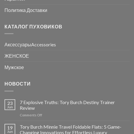
Политика Доставки
КАТАЛОГ ПУХОВИКОВ
АксессуарыAccessories
ЖЕНСКОЕ
Мужское
НОВОСТИ
7 Explosive Truths: Tory Burch Destiny Trainer
23
Jun
Review
on
Comments Off
7
Explosive
Tory Burch Minnie Travel Foldable Flats: 5 Game-
19
Truths:
Jun
Changing Innovations for Effortless Luxury