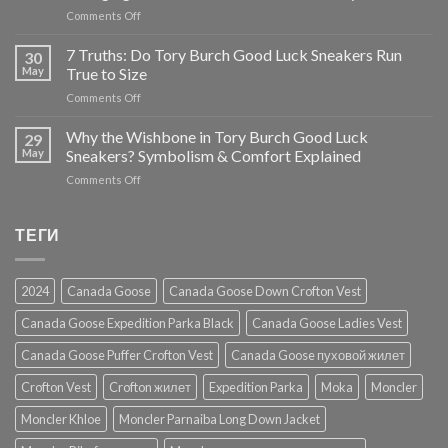
Tory
on
Comments Off
Burch
Tory
Destiny
Burch
7 Truths: Do Tory Burch Good Luck Sneakers Run
Trainer
30
Minnie
Review
May
True to Size
Travel
on
Comments Off
Foldable
7
Flats:
Truths:
Why the Wishbone in Tory Burch Good Luck
5
29
Do
Game-
May
Sneakers? Symbolism & Comfort Explained
Tory
Changing
on
Comments Off
Burch
Innovations
Why
Good
for
the
Luck
Effortless
Wishbone
ТЕГИ
Sneakers
Luxury
in
Run
Tory
True
Burch
to
2024
Canada Goose
Canada Goose Down Crofton Vest
Good
Size
Luck
Canada Goose Expedition Parka Black
Canada Goose Ladies Vest
Sneakers?
Symbolism
Canada Goose Puffer Crofton Vest
Canada Goose пуховой жилет
&
Comfort
Crofton Vest
Crofton жилет
Expedition Parka
Moka
Moncler
Explained
Moncler Khloe
Moncler Parnaiba Long Down Jacket