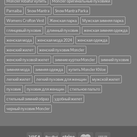
Moncler Ribafur купить
Moncler оригинальные пуховики
Parnaiba
Snow Mantra
Snow Mantra Parka
Womens Crofton Vest
Женская парка
Мужская зимняя парка
глянцевый пуховик
длинный пуховик
женская зимняя одежда
женская мода
женская мода 2024
женская одежда
женский жилет
женский пуховик Moncler
женский пуховой жилет
зимние куртки Moncler
зимний пуховик
зимняя мода
зимняя одежда
купить Moncler Khloe
легкий жилет
легкий пуховик для женщин
мужской жилет
пуховик
пуховик для женщин
стильное пальто
стильный зимний образ
удобный жилет
черный пуховик Moncler