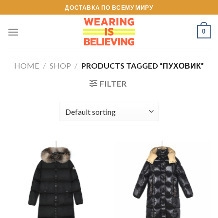
Skip
ДОСТАВКА ПО ВСЕМУ МИРУ
to
content
0
HOME
/
SHOP
/
PRODUCTS TAGGED “ПУХОВИК”
FILTER