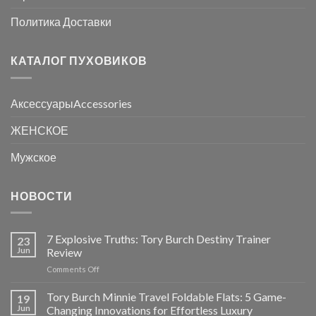
Политика Доставки
КАТАЛОГ ПУХОВИКОВ
АксессуарыAccessories
ЖЕНСКОЕ
Мужское
НОВОСТИ
7 Explosive Truths: Tory Burch Destiny Trainer
23
Jun
Review
on
Comments Off
7
Explosive
Tory Burch Minnie Travel Foldable Flats: 5 Game-
19
Truths:
Jun
Changing Innovations for Effortless Luxury