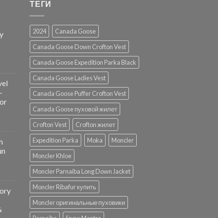
ТЕГИ
2024
Canada Goose
ry
Canada Goose Down Crofton Vest
Canada Goose Expedition Parka Black
Canada Goose Ladies Vest
vel
-
Canada Goose Puffer Crofton Vest
or
Canada Goose пуховой жилет
Crofton Vest
Crofton жилет
Expedition Parka
Moka
Moncler
h
un
Moncler Khloe
Moncler Parnaiba Long Down Jacket
Moncler Ribafur купить
ory
Moncler оригинальные пуховики
&
Parnaiba
Snow Mantra