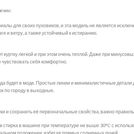
жчин:
иалы для своих пуховиков, и эта модель не является исклю
ге и ветру, а также устойчивый к истиранию.
т куртку легкой и при этом очень теплой. Даже при минусов
те чувствовать себя комфортно.
сегда будет в моде. Простые линии и минималистичные детал
ок по городу в выходные.
ки и сохранить её первоначальные свойства, важно правиль
ли стирка в машине при температуре не выше 30°C с исполь
тальном положении, избегая прямых солнечных лучей.