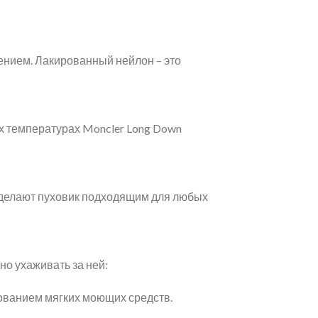
чением. Лакированный нейлон – это
ых температурах Moncler Long Down
и делают пуховик подходящим для любых
но ухаживать за ней:
зованием мягких моющих средств.