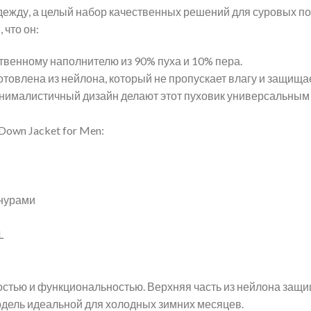
дежду, а целый набор качественных решений для суровых пог
 что он:
твенному наполнителю из 90% пуха и 10% пера.
овлена из нейлона, который не пропускает влагу и защищае
нималистичный дизайн делают этот пуховик универсальным 
own Jacket for Men:
нурами
L
стью и функциональностью. Верхняя часть из нейлона защищ
модель идеальной для холодных зимних месяцев.