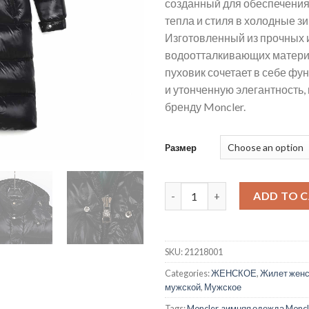
созданный для обеспечени
тепла и стиля в холодные з
Изготовленный из прочных 
водоотталкивающих материа
пуховик сочетает в себе фу
и утонченную элегантность
бренду Moncler.
Pазмер
пуховик moncler мужской qua
ADD TO 
SKU:
21218001
Categories:
ЖЕНСКОЕ
,
Жилет женс
мужской
,
Мужское
Tags:
Moncler
,
зимняя одежда Moncl