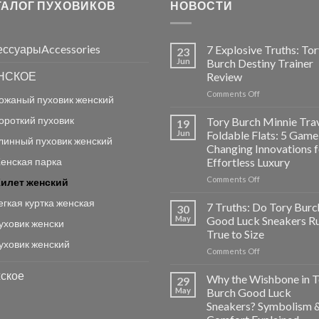
ТАЛОГ ПУХОВИКОВ
НОВОСТИ
ессуарыAccessories
7 Explosive Truths: To
23
Jun
Burch Destiny Trainer
НСКОЕ
Review
on
Comments Off
ожаный пуховик женский
7
Explosive
ороткий пуховик
Tory Burch Minnie Tra
19
Truths:
Jun
Foldable Flats: 5 Game
линный пуховик женский
Tory
Changing Innovations f
Burch
енская парка
Effortless Luxury
Destiny
Trainer
on
Comments Off
илет женский
Review
Tory
егкая куртка женская
Burch
7 Truths: Do Tory Burc
30
Minnie
May
Good Luck Sneakers R
уховик женски
Travel
True to Size
Foldable
уховик женский
on
Comments Off
Flats:
7
5
ское
Truths:
Game-
Why the Wishbone in T
29
Do
Changing
May
Burch Good Luck
Tory
Innovations
Sneakers? Symbolism 
Burch
for