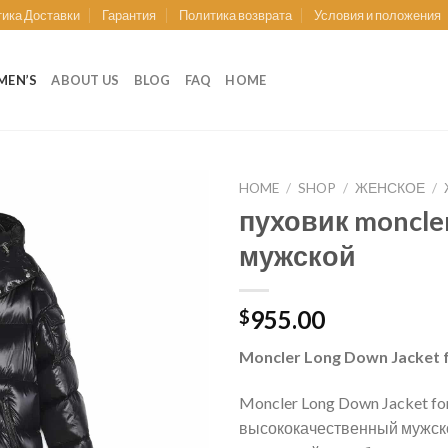
ика Доставки
Гарантия
Политика возврата
Условия и положения
EN’S
ABOUT US
BLOG
FAQ
HOME
HOME
/
SHOP
/
ЖЕНСКОЕ
/
пуховик moncle
мужской
955.00
$
Moncler Long Down Jacket 
Moncler Long Down Jacket fo
высококачественный мужско