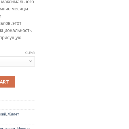
я максимального
имние месяцы.
и
лов, этот
нкциональность
, присущую
CLEAR
ntity
CART
кий
,
Жилет
er
,
купить Moncler
,