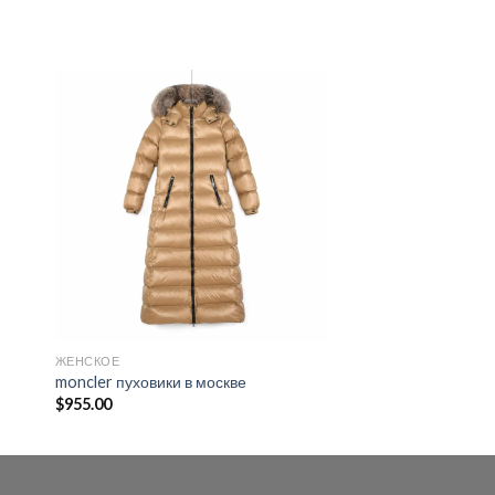
ЖЕНСКОЕ
ДЛИННЫЙ ПУХОВИК 
moncler пуховики в москве
длинное пальто mon
$
955.00
$
995.00