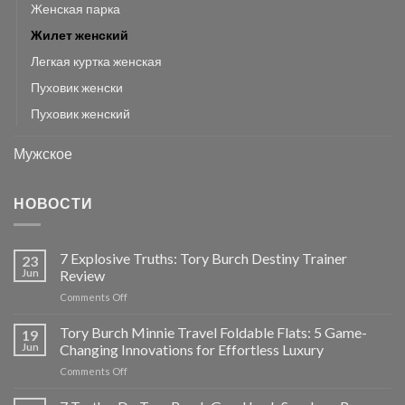
Женская парка
Жилет женский
Легкая куртка женская
Пуховик женски
Пуховик женский
Мужское
НОВОСТИ
7 Explosive Truths: Tory Burch Destiny Trainer
23
Jun
Review
on
Comments Off
7
Explosive
Tory Burch Minnie Travel Foldable Flats: 5 Game-
19
Truths:
Jun
Changing Innovations for Effortless Luxury
Tory
on
Comments Off
Burch
Tory
Destiny
Burch
Trainer