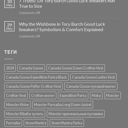
7 Truths: Do Tory Burch Good Luck Sneakers Run
30
Minnie
Review
May
True to Size
Travel
on
Comments Off
Foldable
7
Flats:
Truths:
Why the Wishbone in Tory Burch Good Luck
5
29
Do
Game-
May
Sneakers? Symbolism & Comfort Explained
Tory
Changing
on
Comments Off
Burch
Innovations
Why
Good
for
the
Luck
Effortless
Wishbone
ТЕГИ
Sneakers
Luxury
in
Run
Tory
True
Burch
to
2024
Canada Goose
Canada Goose Down Crofton Vest
Good
Size
Luck
Canada Goose Expedition Parka Black
Canada Goose Ladies Vest
Sneakers?
Symbolism
Canada Goose Puffer Crofton Vest
Canada Goose пуховой жилет
&
Comfort
Crofton Vest
Crofton жилет
Expedition Parka
Moka
Moncler
Explained
Moncler Khloe
Moncler Parnaiba Long Down Jacket
Moncler Ribafur купить
Moncler оригинальные пуховики
Parnaiba
Snow Mantra
Snow Mantra Parka