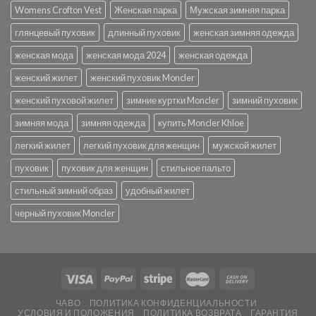
Womens Crofton Vest
Женская парка
Мужская зимняя парка
глянцевый пуховик
длинный пуховик
женская зимняя одежда
женская мода
женская мода 2024
женская одежда
женский жилет
женский пуховик Moncler
женский пуховой жилет
зимние куртки Moncler
зимний пуховик
зимняя мода
зимняя одежда
купить Moncler Khloe
легкий жилет
легкий пуховик для женщин
мужской жилет
пуховик
пуховик для женщин
стильное пальто
стильный зимний образ
удобный жилет
черный пуховик Moncler
ЧАВО
ПОЛИТИКА КОНФИДЕНЦИАЛЬНОСТИ
УСЛОВИЯ И ПОЛОЖЕНИЯ
ПОЛИТИКА ВОЗВРАТА
ГАРАНТИЯ