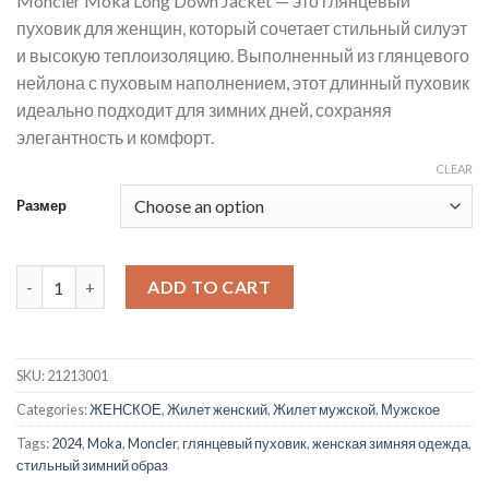
Moncler Moka Long Down Jacket — это глянцевый
пуховик для женщин, который сочетает стильный силуэт
и высокую теплоизоляцию. Выполненный из глянцевого
нейлона с пуховым наполнением, этот длинный пуховик
идеально подходит для зимних дней, сохраняя
элегантность и комфорт.
CLEAR
Pазмер
moncler глянцевый пуховик quantity
ADD TO CART
SKU:
21213001
Categories:
ЖЕНСКОЕ
,
Жилет женский
,
Жилет мужской
,
Мужское
Tags:
2024
,
Moka
,
Moncler
,
глянцевый пуховик
,
женская зимняя одежда
,
стильный зимний образ