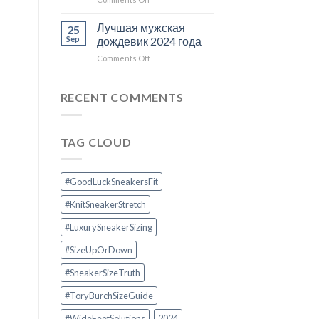
Sneakers
Why
Run
the
Лучшая мужская
25
True
Wishbone
Sep
дождевик 2024 года
to
in
on
Comments Off
Size
Tory
Лучшая
Burch
мужская
Good
дождевик
RECENT COMMENTS
Luck
2024
Sneakers?
года
Symbolism
&
TAG CLOUD
Comfort
Explained
#GoodLuckSneakersFit
#KnitSneakerStretch
#LuxurySneakerSizing
#SizeUpOrDown
#SneakerSizeTruth
#ToryBurchSizeGuide
#WideFeetSolutions
2024