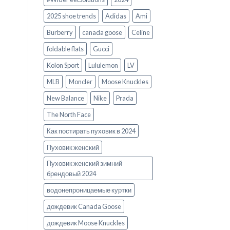
2025 shoe trends
Adidas
Ami
Burberry
canada goose
Celine
foldable flats
Gucci
Kolon Sport
Lululemon
LV
MLB
Moncler
Moose Knuckles
New Balance
Nike
Prada
The North Face
Как постирать пуховик в 2024
Пуховик женский
Пуховик женский зимний
брендовый 2024
водонепроницаемые куртки
дождевик Canada Goose
дождевик Moose Knuckles