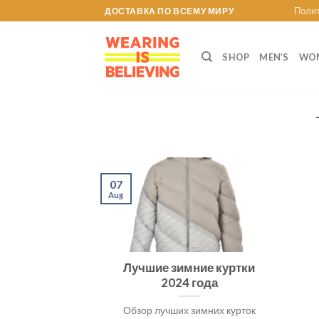
Skip
Полит
ДОСТАВКА ПО ВСЕМУ МИРУ
to
content
SHOP
MEN’S
WOM
07
Aug
Лучшие зимние куртки
2024 года
Обзор лучших зимних курток