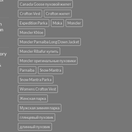
Canada Goose пуховой жилет
Crofton Vest
Crofton жилет
Expedition Parka
Moka
Moncler
h
un
Moncler Khloe
Moncler Parnaiba Long Down Jacket
Moncler Ribafur купить
ory
Moncler оригинальные пуховики
&
Parnaiba
Snow Mantra
Snow Mantra Parka
Womens Crofton Vest
Женская парка
Мужская зимняя парка
глянцевый пуховик
длинный пуховик