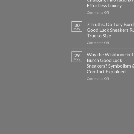
Burch
Effortless Luxury
Destiny
Trainer
on
Comments Off
Review
Tory
Burch
7 Truths: Do Tory Burc
30
Minnie
May
Good Luck Sneakers R
Travel
True to Size
Foldable
on
Comments Off
Flats:
7
5
Truths:
Game-
Why the Wishbone in T
29
Do
Changing
May
Burch Good Luck
Tory
Innovations
Sneakers? Symbolism 
Burch
for
Comfort Explained
Good
Effortless
Luck
Luxury
on
Comments Off
Sneakers
Why
Run
the
True
Wishbone
to
in
Size
Tory
Burch
Good
Luck
Sneakers?
Symbolism