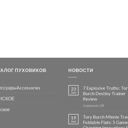
ТАЛОГ ПУХОВИКОВ
НОВОСТИ
ессуарыAccessories
7 Explosive Truths: To
23
Jun
Burch Destiny Trainer
НСКОЕ
Review
on
Comments Off
ское
7
Explosive
Tory Burch Minnie Tra
19
Truths:
Jun
Foldable Flats: 5 Game
Tory
Changing Innovations f