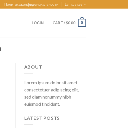
Политика конфиденциальности
Languages
0
LOGIN
CART /
$
0.00
Н
ABOUT
Lorem ipsum dolor sit amet,
consectetuer adipiscing elit,
sed diam nonummy nibh
euismod tincidunt.
LATEST POSTS