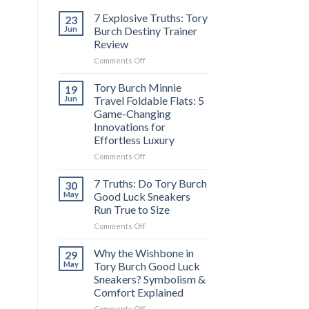
7 Explosive Truths: Tory
23
Jun
Burch Destiny Trainer
Review
on
Comments Off
7
Explosive
Tory Burch Minnie
19
Truths:
Jun
Travel Foldable Flats: 5
Tory
Game-Changing
Burch
Innovations for
Destiny
Effortless Luxury
Trainer
Review
on
Comments Off
Tory
Burch
7 Truths: Do Tory Burch
30
Minnie
May
Good Luck Sneakers
Travel
Run True to Size
Foldable
on
Comments Off
Flats:
7
5
Truths:
Game-
Why the Wishbone in
29
Do
Changing
May
Tory Burch Good Luck
Tory
Innovations
Sneakers? Symbolism &
Burch
for
Comfort Explained
Good
Effortless
Luck
Luxury
on
Comments Off