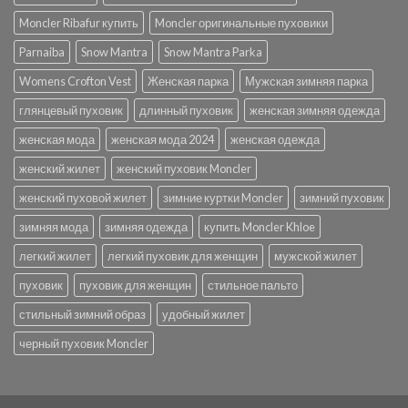
Moncler Ribafur купить
Moncler оригинальные пуховики
Parnaiba
Snow Mantra
Snow Mantra Parka
Womens Crofton Vest
Женская парка
Мужская зимняя парка
глянцевый пуховик
длинный пуховик
женская зимняя одежда
женская мода
женская мода 2024
женская одежда
женский жилет
женский пуховик Moncler
женский пуховой жилет
зимние куртки Moncler
зимний пуховик
зимняя мода
зимняя одежда
купить Moncler Khloe
легкий жилет
легкий пуховик для женщин
мужской жилет
пуховик
пуховик для женщин
стильное пальто
стильный зимний образ
удобный жилет
черный пуховик Moncler