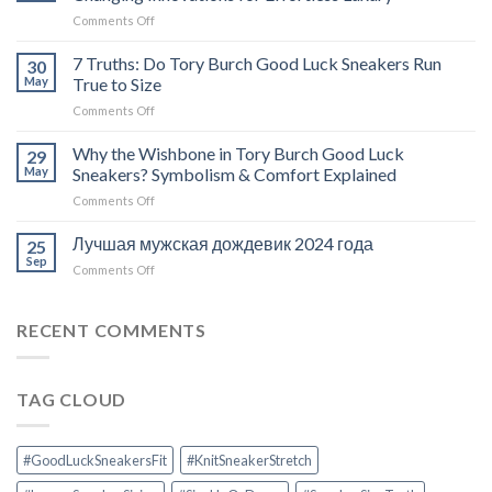
Tory
on
Comments Off
Burch
Tory
Destiny
Burch
7 Truths: Do Tory Burch Good Luck Sneakers Run
Trainer
30
Minnie
Review
May
True to Size
Travel
on
Comments Off
Foldable
7
Flats:
Truths:
Why the Wishbone in Tory Burch Good Luck
5
29
Do
Game-
May
Sneakers? Symbolism & Comfort Explained
Tory
Changing
on
Comments Off
Burch
Innovations
Why
Good
for
the
Лучшая мужская дождевик 2024 года
Luck
25
Effortless
Wishbone
Sneakers
Sep
Luxury
on
Comments Off
in
Run
Лучшая
Tory
True
мужская
Burch
to
дождевик
RECENT COMMENTS
Good
Size
2024
Luck
года
Sneakers?
Symbolism
TAG CLOUD
&
Comfort
Explained
#GoodLuckSneakersFit
#KnitSneakerStretch