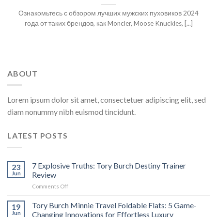
Ознакомьтесь с обзором лучших мужских пуховиков 2024
года от таких брендов, как Moncler, Moose Knuckles, [...]
ABOUT
Lorem ipsum dolor sit amet, consectetuer adipiscing elit, sed
diam nonummy nibh euismod tincidunt.
LATEST POSTS
7 Explosive Truths: Tory Burch Destiny Trainer
23
Jun
Review
on
Comments Off
7
Explosive
Tory Burch Minnie Travel Foldable Flats: 5 Game-
19
Truths:
Jun
Changing Innovations for Effortless Luxury