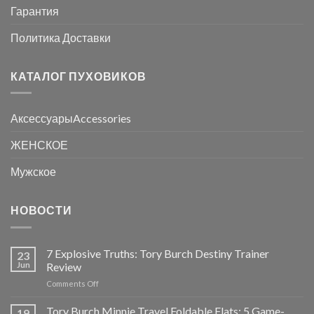
Гарантия
Политика Доставки
КАТАЛОГ ПУХОВИКОВ
АксессуарыAccessories
ЖЕНСКОЕ
Мужское
НОВОСТИ
7 Explosive Truths: Tory Burch Destiny Trainer
23
Jun
Review
on
Comments Off
7
Explosive
Tory Burch Minnie Travel Foldable Flats: 5 Game-
19