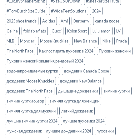
#LuxurySneakerSizing
#SizeUpOrDown
#SneakerSizeTruth
#ToryBurchSizeGuide
#WideFeetSolutions
2024
2025 shoe trends
Adidas
Ami
Burberry
canada goose
Celine
foldable flats
Gucci
Kolon Sport
Lululemon
LV
MLB
Moncler
Moose Knuckles
New Balance
Nike
Prada
The North Face
Как постирать пуховик в 2024
Пуховик женский
Пуховик женский зимний брендовый 2024
водонепроницаемые куртки
дождевик Canada Goose
дождевик Moose Knuckles
дождевик New Balance
дождевик The North Face
дышащие дождевики
зимние куртки
зимние куртки обзор
зимняя куртка для женщин
зимняя куртка для мужчин
легкий дождевик
лучшие зимние куртки 2024
лучшие пуховики 2024
мужская дождевик，лучшие дождевики 2024
пуховики